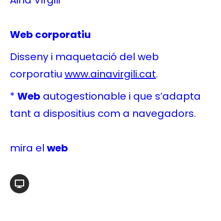
Aina Virgili
Web corporatiu
Disseny i maquetació del web
corporatiu
www.ainavirgili.cat
.
*
Web
autogestionable i que s’adapta
tant a dispositius com a navegadors.
mira el
web