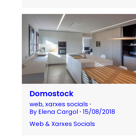
Domostock
web
,
xarxes socials
By
Elena Cargol
15/08/2018
Web & Xarxes Socials