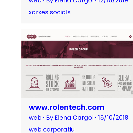
web
By
Elena Cargol
12/10/2019
xarxes socials
www.rolentech.com
web
By
Elena Cargol
15/10/2018
web corporatiu