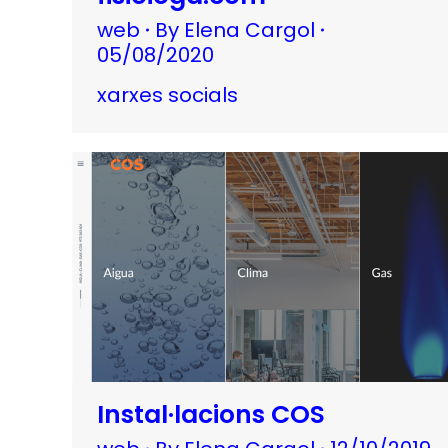
web
By
Elena Cargol
05/08/2020
xarxes socials
Instal·lacions COS