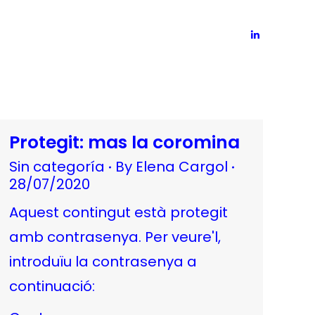
Linkedin
page
opens
in
new
window
Protegit: mas la coromina
Sin categoría
By
Elena Cargol
28/07/2020
Aquest contingut està protegit
amb contrasenya. Per veure'l,
introduïu la contrasenya a
continuació: