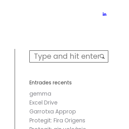
Linkedin
page
opens
in
new
Search:
window
Entrades recents
gemma
Excel Drive
Garrotxa Approp
Protegit: Fira Origens