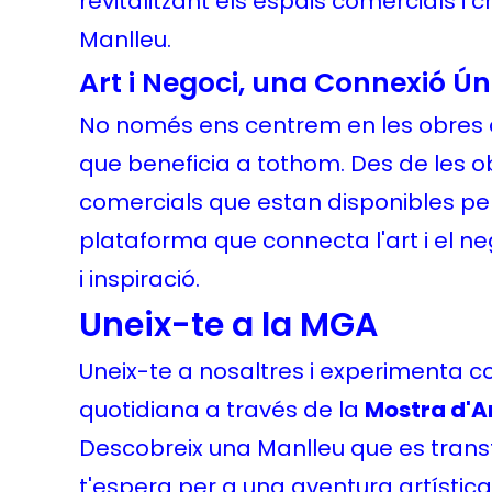
revitalitzant els espais comercials i c
Manlleu.
Art i Negoci, una Connexió Ún
No només ens centrem en les obres 
que beneficia a tothom. Des de les obr
comercials que estan disponibles per
plataforma que connecta l'art i el neg
i inspiració.
Uneix-te a la MGA
Uneix-te a nosaltres i experimenta c
quotidiana a través de la
Mostra d'Ar
Descobreix una Manlleu que es transf
t'espera per a una aventura artístic