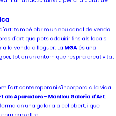
reant un atractiu turístic per a la ciutat de
ica
d'art; també obrim un nou canal de venda
es d'art que pots adquirir fins als locals
 a la venda o lloguer. La
MGA
és una
oci, tot en un entorn que respira creativitat
om l'art contemporani s'incorpora a la vida
t als Aparadors - Manlleu Galeria d'Art
.
orma en una galeria a cel obert, i que
a com cap altra.